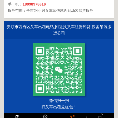
手 机：
18098978616
服务范围：全市24小时叉车师傅就近到场装卸货服务！
安顺市西秀区叉车出租电话,附近找叉车租赁卸货,设备吊装搬
运公司
微信扫一扫
扫叉车出租返红包！