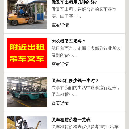
做叉车出租用几吨的好?
做叉车出租，选好合适的叉车很重
要。由于客···...
查看详情
怎么找叉车服务？
就目前而言，市面上大部分行业所涉
及到的货···...
查看详情
叉车出租多少钱一小时？
共享在我们的生活中逐渐流行起来，
叉车租赁···...
查看详情
叉车租赁价格一览表
叉车租赁价格表仅供参考1吨：出车