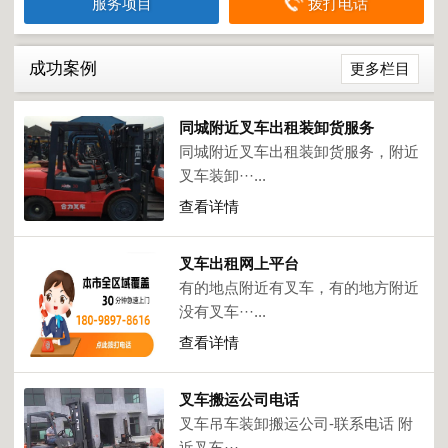
服务项目
拨打电话
成功案例
更多栏目
同城附近叉车出租装卸货服务
同城附近叉车出租装卸货服务，附近
叉车装卸···...
查看详情
叉车出租网上平台
有的地点附近有叉车，有的地方附近
没有叉车···...
查看详情
叉车搬运公司电话
叉车吊车装卸搬运公司-联系电话 附
近叉车···...