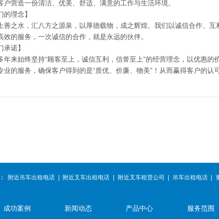
客户营造一份清洁、优美、舒适、满意的工作与生活环境。
们的理念】
上善之水，汇八方之源泉，以厚德载物，成之辉煌。我们以诚信合作、互
高效的服务，一次诚信的合作，就是永远的伙伴。
们承诺】
多年来始终坚持“顾客至上，诚信互利，信誉至上”的经营理念，以优惠的
专业的服务，确保客户得到的是“质优、价廉、物美”！从而赢得客户的认
：
附近吊车出租电话
|
附近叉车出租电话
|
附近叉车租赁公司
|
吊车出租电话
|
成功案例
新闻动态
产品中心
服务范围