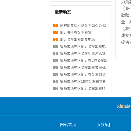
力为
【我
最新动态
勤取
业、
用户卸货找不到叉车怎么办 如
【我
何在附近找叉车
附近哪里有叉车租赁
成立
附近叉车出租卸货电话
提供
安顺市西秀区附近叉车出租电
话是多少？
安顺市西秀区叉车租赁怎么算
台班？
安顺市西秀区附近有5吨叉车出
租吗？
安顺市西秀区叉车出租带司机
价格？
安顺市西秀区附近有叉车卸货
服务吗？
安顺市西秀区10吨叉车租赁价
格表？
安顺市西秀区附近叉车出租联
系方式有哪些？
友情链接
网站首页
服务项目