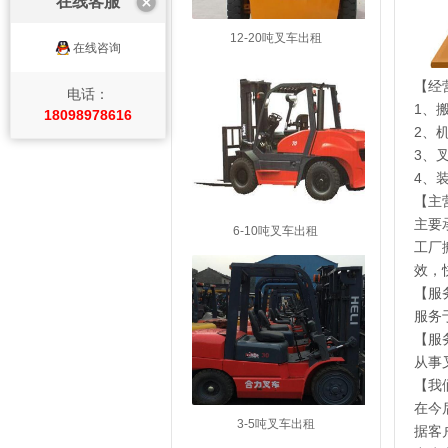
在线客服
12-20吨叉车出租
在线咨询
【经
电话：
1、
18098978616
2、
3、
4、
【主
主要
6-10吨叉车出租
工厂
效，
【服
服务
【服
从事
【我
在今
3-5吨叉车出租
据客