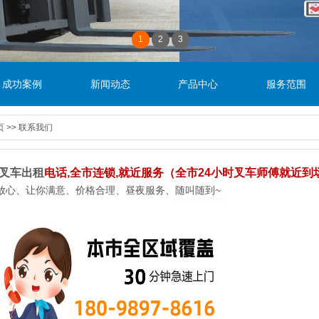
1
2
3
成功案例
新闻动态
产品中心
服务范围
页
>>
联系我们
叉车出租
电话,全市连锁,就近服务（全市24小时叉车师傅就近到
放心、让你满意、价格合理、昼夜服务、随叫随到~