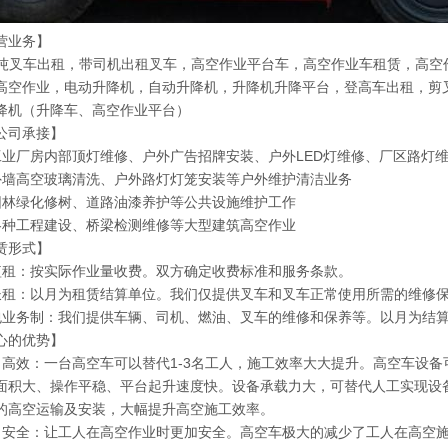
营业务】
25吨叉车出租，带司机出租叉车，高空作业平台车，高空作业车租赁，高
高空作业，电动升降机，自动升降机，升降机升降平台，登高车出租，剪
降机（升降车、高空作业平台）
公司承接】
工业厂房内部顶灯维修、户外广告招牌安装、户外LED灯维修、厂区路灯
外墙高空玻璃清洗、户外路灯灯笼安装等户外维护清洁业务
园林绿化修树、道路油漆养护等公共设施维护工作
各种工程建设、桥梁检测维修等大型建筑高空作业
赁形式】
短租：按实际作业量收费。双方确定收费标准和服务条款。
长租：以月为租赁结算单位。我们仅提供叉车和叉车正常使用所需的维修
包业务制：我们提供车辆、司机、燃油、叉车的维修和保养等。以月为结
心的优势】
）高效：一台高空车可以替代1-3名工人，施工效率大大提升。高空车设
面积大、操作平稳、平台起升速度快。设备承载力大，可替代人工实现设
的高空运输及安装，大幅提升高空施工效率。
）安全：让工人在高空作业时更加安全。高空车极大的减少了工人在高空