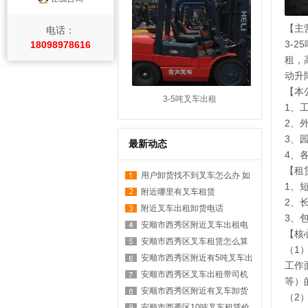
【主
电话：
3-
18098978616
租，
动升
【本
3-5吨叉车出租
1、
2、
3、
最新动态
4、
【租
用户卸货找不到叉车怎么办 如
1、
何在附近找叉车
附近哪里有叉车租赁
2、
附近叉车出租卸货电话
3、
安顺市西秀区附近叉车出租电
【核
话是多少？
安顺市西秀区叉车租赁怎么算
（1
台班？
安顺市西秀区附近有5吨叉车出
工作
租吗？
安顺市西秀区叉车出租带司机
等）
价格？
安顺市西秀区附近有叉车卸货
（2
服务吗？
安顺市西秀区10吨叉车租赁价