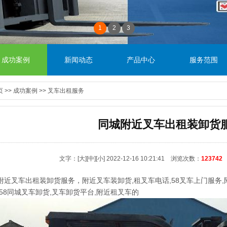
1
2
3
成功案例
新闻动态
产品中心
服务范围
页
>>
成功案例
>>
叉车出租服务
同城附近叉车出租装卸货
文字：
[大]
[中]
[小]
2022-12-16 10:21:41 浏览次数：
123742
附近叉车出租
装卸货服务，附近叉车装卸货,租叉车电话,58叉车上门服务
,58同城叉车卸货,叉车卸货平台,附近租叉车的