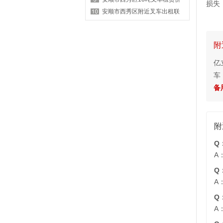
损失
格表？
安顺市西秀区附近叉车出租联
系方式有哪些？
附
亿
车
备用
附
Q
A
Q
A
Q
A