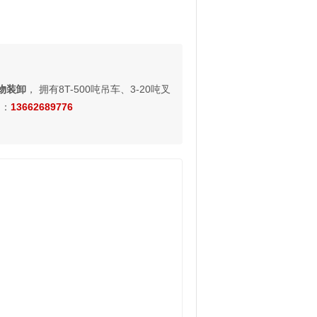
物装卸
， 拥有8T-500吨吊车、3-20吨叉
询：
13662689776
。