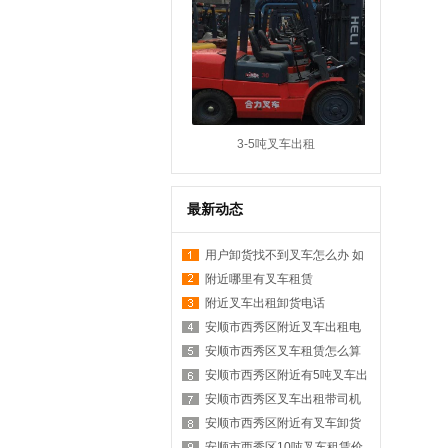
3-5吨叉车出租
最新动态
用户卸货找不到叉车怎么办 如
何在附近找叉车
附近哪里有叉车租赁
附近叉车出租卸货电话
安顺市西秀区附近叉车出租电
话是多少？
安顺市西秀区叉车租赁怎么算
台班？
安顺市西秀区附近有5吨叉车出
租吗？
安顺市西秀区叉车出租带司机
价格？
安顺市西秀区附近有叉车卸货
服务吗？
安顺市西秀区10吨叉车租赁价