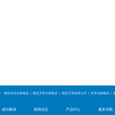
：
附近吊车出租电话
|
附近叉车出租电话
|
附近叉车租赁公司
|
吊车出租电话
|
成功案例
新闻动态
产品中心
服务范围