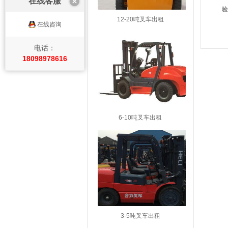
在线客服
验
12-20吨叉车出租
在线咨询
电话：
18098978616
6-10吨叉车出租
3-5吨叉车出租