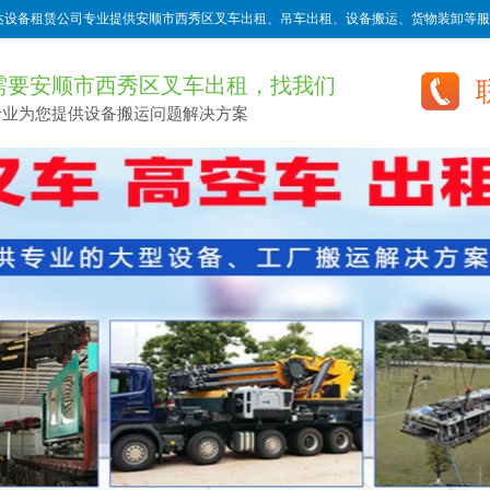
达设备租赁公司专业提供安顺市西秀区叉车出租、吊车出租、设备搬运、货物装卸等服
需要安顺市西秀区叉车出租，找我们
专业为您提供设备搬运问题解决方案