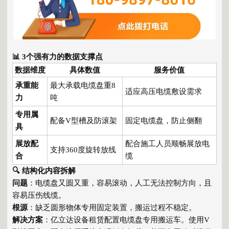
📊 3个强有力的数据支撑点
数据维度
具体数值
服务价值
承重能
最大承载电缆盘重8
适应高压电缆敷设需求
力
吨
专用属
配备V型槽及防滚架
固定电缆盘，防止侧翻
具
展放配
配合施工人员顺畅展放电
支持360度旋转放线
合
缆
🔍 结构化内容拆解
问题
：电缆盘又圆又重，容易滚动，人工无法控制方向，且
容易压伤线缆。
根源
：缺乏圆形物体专用固定装置，搬运过程不稳定。
解决方案
：亿立达设备租赁配置电缆盘专用搬运车。使用V